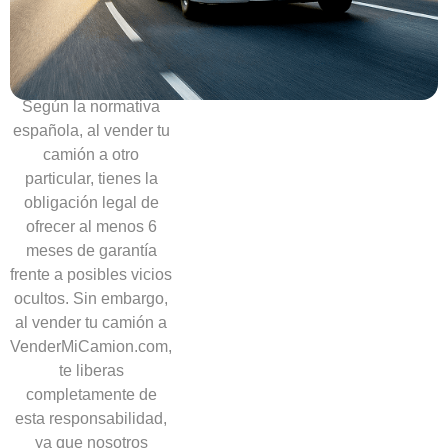
necesidad
de
ofrecer
garantías
Según la normativa
española, al vender tu
camión a otro
particular, tienes la
obligación legal de
ofrecer al menos 6
meses de garantía
frente a posibles vicios
ocultos. Sin embargo,
al vender tu camión a
VenderMiCamion.com,
te liberas
completamente de
esta responsabilidad,
ya que nosotros