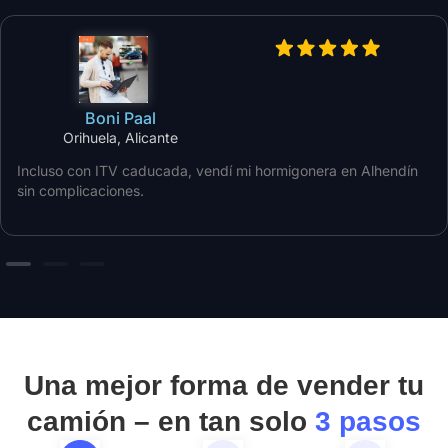
Boni Paal
Orihuela, Alicante
Incluso con ITV caducada, vendí mi hormigonera en Alhendín
sin complicaciones.
Una mejor forma de vender tu
camión – en tan solo
3 pasos