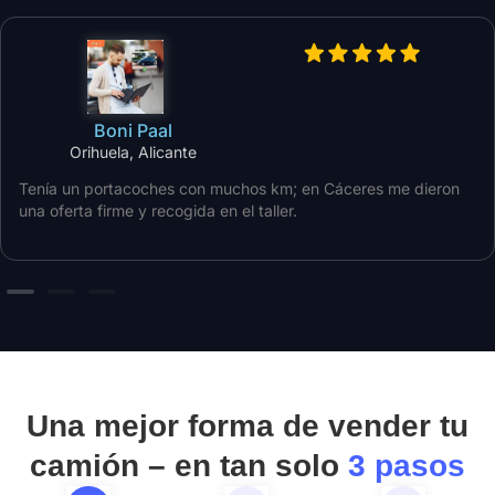
Boni Paal
Orihuela, Alicante
Tenía un portacoches con muchos km; en Cáceres me dieron
una oferta firme y recogida en el taller.
Una mejor forma de vender tu
camión – en tan solo
3 pasos