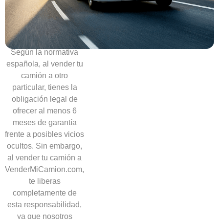
necesidad
de
ofrecer
garantías
Según la normativa
española, al vender tu
camión a otro
particular, tienes la
obligación legal de
ofrecer al menos 6
meses de garantía
frente a posibles vicios
ocultos. Sin embargo,
al vender tu camión a
VenderMiCamion.com,
te liberas
completamente de
esta responsabilidad,
ya que nosotros