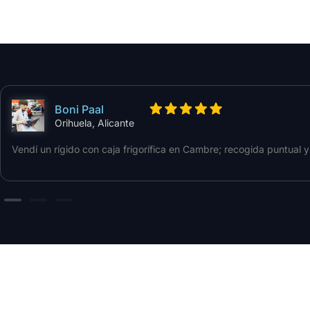
Boni Paal
Orihuela, Alicante
Vendí un rígido con caja frigorífica en Cambre; recogida puntual 