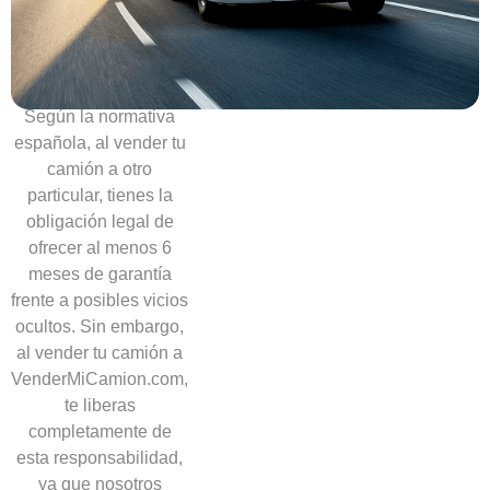
necesidad
de
ofrecer
garantías
Según la normativa
española, al vender tu
camión a otro
particular, tienes la
obligación legal de
ofrecer al menos 6
meses de garantía
frente a posibles vicios
ocultos. Sin embargo,
al vender tu camión a
VenderMiCamion.com,
te liberas
completamente de
esta responsabilidad,
ya que nosotros