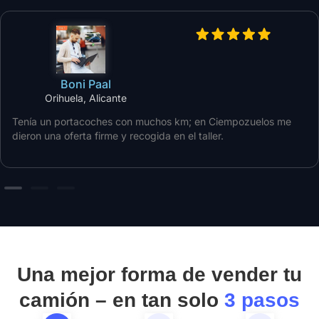
Boni Paal
Orihuela, Alicante
Tenía un portacoches con muchos km; en Ciempozuelos me
dieron una oferta firme y recogida en el taller.
Una mejor forma de vender tu
camión – en tan solo
3 pasos