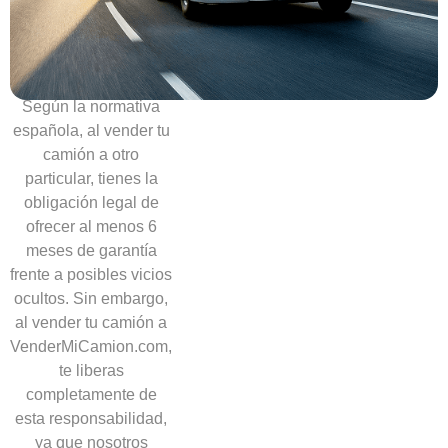
necesidad
de
ofrecer
garantías
Según la normativa
española, al vender tu
camión a otro
particular, tienes la
obligación legal de
ofrecer al menos 6
meses de garantía
frente a posibles vicios
ocultos. Sin embargo,
al vender tu camión a
VenderMiCamion.com,
te liberas
completamente de
esta responsabilidad,
ya que nosotros