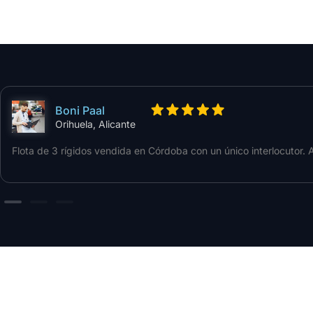
Boni Paal
Orihuela, Alicante
Flota de 3 rígidos vendida en Córdoba con un único interlocutor. 