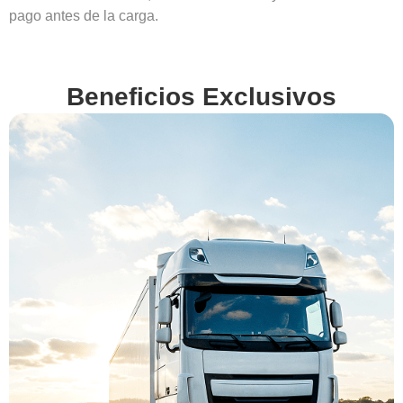
pago antes de la carga.
Beneficios Exclusivos
En
VenderMiCamion.com
queremos hacerte la
vida más fácil. Por eso,
además de ofrecerte la
mejor tasación,
gestionamos por ti
todos los detalles y
obligaciones legales
de la venta. Descubre
nuestros beneficios
exclusivos y vende tu
camión con total