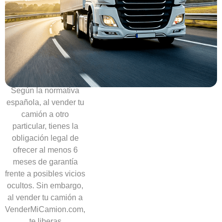
confianza.
Sin
necesidad
de
ofrecer
garantías
Según la normativa
española, al vender tu
camión a otro
particular, tienes la
obligación legal de
ofrecer al menos 6
meses de garantía
frente a posibles vicios
ocultos. Sin embargo,
al vender tu camión a
VenderMiCamion.com,
te liberas