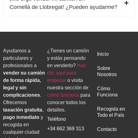
Cornellà de Llobregat
! ¿Pueden ayudarme?
Ayudamos a
¿Tienes un camión
Inicio
particulares y
y estás pensando
profesionales a
en venderlo?
Haz
Sobre
vender su camión
clic aquí para
Nosotros
de forma rápida,
empezar
o visita
legal y sin
nuestra sección de
Cómo
Funciona
complicaciones
.
cómo funciona
para
Ofrecemos
conocer todos los
Recogida en
tasación gratuita
,
detalles.
Todo el País
pago inmediato
y
Teléfono
recogida en
+34 662 369 313
Contacto
cualquier ciudad