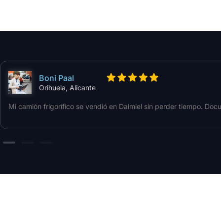
Boni Paal
Orihuela, Alicante
Mi camión frigorífico se vendió en Daimiel sin perder tiempo. Do