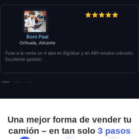
Boni Paal
Orihuela, Alicante
Puse a la venta un 4 ejes en Elgóibar y en 48h estaba cobrado.
Excelente gestión.
Una mejor forma de vender tu
camión – en tan solo
3 pasos