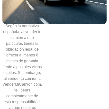
necesidad
de
ofrecer
garantías
Según la normativa
española, al vender tu
camión a otro
particular, tienes la
obligación legal de
ofrecer al menos 6
meses de garantía
frente a posibles vicios
ocultos. Sin embargo,
al vender tu camión a
VenderMiCamion.com,
te liberas
completamente de
esta responsabilidad,
ya que nosotros