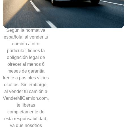
necesidad
de
ofrecer
garantías
Según la normativa
española, al vender tu
camión a otro
particular, tienes la
obligación legal de
ofrecer al menos 6
meses de garantía
frente a posibles vicios
ocultos. Sin embargo,
al vender tu camión a
VenderMiCamion.com,
te liberas
completamente de
esta responsabilidad,
ya que nosotros