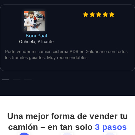
Boni Paal
Orihuela, Alicante
Pude vender mi camión cisterna ADR en Galdácano con todos
los trámites guiados. Muy recomendables.
Una mejor forma de vender tu
camión – en tan solo
3 pasos