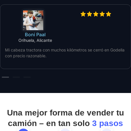
Boni Paal
Orihuela, Alicante
Mi cabeza tractora con muchos kilómetros se cerró en Godella
con precio razonable.
Una mejor forma de vender tu
camión – en tan solo
3 pasos