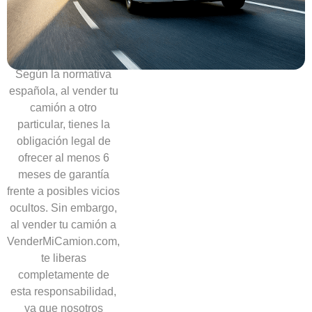
necesidad
de
ofrecer
garantías
Según la normativa
española, al vender tu
camión a otro
particular, tienes la
obligación legal de
ofrecer al menos 6
meses de garantía
frente a posibles vicios
ocultos. Sin embargo,
al vender tu camión a
VenderMiCamion.com,
te liberas
completamente de
esta responsabilidad,
ya que nosotros