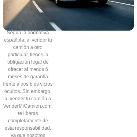
necesidad
de
ofrecer
garantías
Según la normativa
española, al vender tu
camión a otro
particular, tienes la
obligación legal de
ofrecer al menos 6
meses de garantía
frente a posibles vicios
ocultos. Sin embargo,
al vender tu camión a
VenderMiCamion.com,
te liberas
completamente de
esta responsabilidad,
ya que nosotros