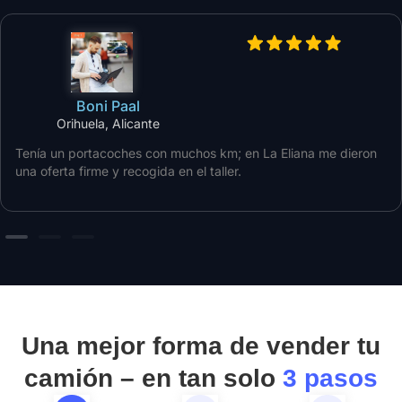
Boni Paal
Orihuela, Alicante
Tenía un portacoches con muchos km; en La Eliana me dieron
una oferta firme y recogida en el taller.
Una mejor forma de vender tu
camión – en tan solo
3 pasos