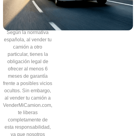
necesidad
de
ofrecer
garantías
Según la normativa
española, al vender tu
camión a otro
particular, tienes la
obligación legal de
ofrecer al menos 6
meses de garantía
frente a posibles vicios
ocultos. Sin embargo,
al vender tu camión a
VenderMiCamion.com,
te liberas
completamente de
esta responsabilidad,
ya que nosotros