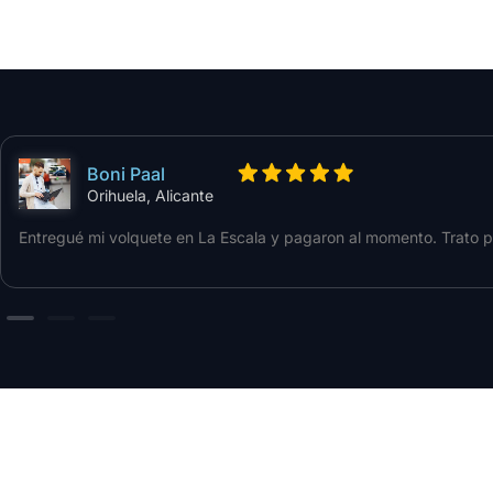
Boni Paal
Orihuela, Alicante
Entregué mi volquete en La Escala y pagaron al momento. Trato pr