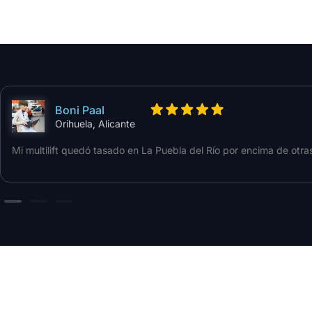
Boni Paal
Orihuela, Alicante
Mi multilift quedó tasado en La Puebla del Río por encima de otras