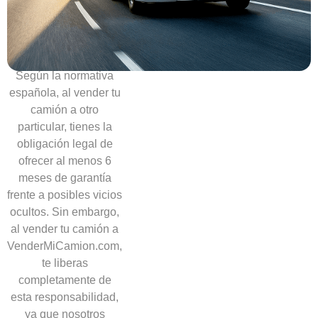
necesidad
de
ofrecer
garantías
Según la normativa
española, al vender tu
camión a otro
particular, tienes la
obligación legal de
ofrecer al menos 6
meses de garantía
frente a posibles vicios
ocultos. Sin embargo,
al vender tu camión a
VenderMiCamion.com,
te liberas
completamente de
esta responsabilidad,
ya que nosotros