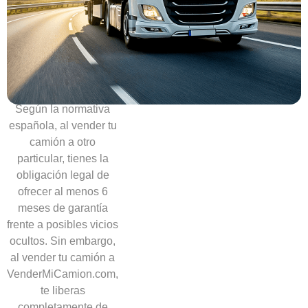
Sin
necesidad
de
ofrecer
garantías
Según la normativa
española, al vender tu
camión a otro
particular, tienes la
obligación legal de
ofrecer al menos 6
meses de garantía
frente a posibles vicios
ocultos. Sin embargo,
al vender tu camión a
VenderMiCamion.com,
te liberas
completamente de