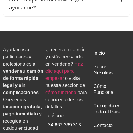
ayudarme?
Ayudamos a
¿Tienes un camión
Inicio
particulares y
y estás pensando
profesionales a
en venderlo?
Haz
Sobre
vender su camión
clic aquí para
Nosotros
de forma rápida,
empezar
o visita
legal y sin
nuestra sección de
Cómo
Funciona
complicaciones
.
cómo funciona
para
Ofrecemos
conocer todos los
Recogida en
tasación gratuita
,
detalles.
Todo el País
pago inmediato
y
Teléfono
recogida en
+34 662 369 313
Contacto
cualquier ciudad