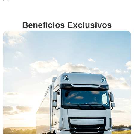
Beneficios Exclusivos
En
VenderMiCamion.com
queremos hacerte la
vida más fácil. Por eso,
además de ofrecerte la
mejor tasación,
gestionamos por ti
todos los detalles y
obligaciones legales
de la venta. Descubre
nuestros beneficios
exclusivos y vende tu
camión con total
confianza.