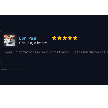
Boni Paal
Orihuela, Alicante
Tenía un portacoches con muchos km; en Lucena me dieron una ofer