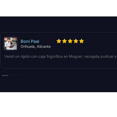
Boni Paal
Orihuela, Alicante
Vendí un rígido con caja frigorífica en Moguer; recogida puntual 