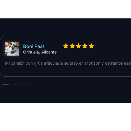
Boni Paal
Orihuela, Alicante
Mi camión con grúa articulada se tasó en Monzón y cerramos ese