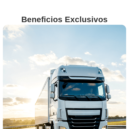
Beneficios Exclusivos
En
VenderMiCamion.com
queremos hacerte la
vida más fácil. Por eso,
además de ofrecerte la
mejor tasación,
gestionamos por ti
todos los detalles y
obligaciones legales
de la venta. Descubre
nuestros beneficios
exclusivos y vende tu
camión con total
confianza.