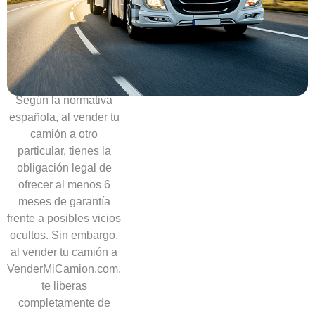
Sin
necesidad
de
ofrecer
garantías
Según la normativa
española, al vender tu
camión a otro
particular, tienes la
obligación legal de
ofrecer al menos 6
meses de garantía
frente a posibles vicios
ocultos. Sin embargo,
al vender tu camión a
VenderMiCamion.com,
te liberas
completamente de