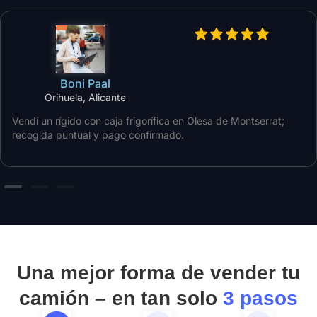
Boni Paal
Orihuela, Alicante
Vendí un rígido con caja frigorífica en Olesa de Montserrat;
recogida puntual y pago confirmado.
Una mejor forma de vender tu
camión – en tan solo
3 pasos