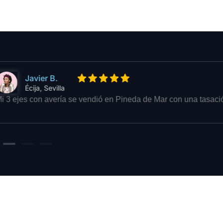
Boni Paal
Orihuela, Alicante
Mi camión con grúa articulada se tasó en Pineda de Mar y cerram