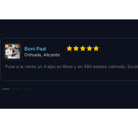
Boni Paal
Orihuela, Alicante
Puse a la venta un 4 ejes en Reus y en 48h estaba cobrado. Excel