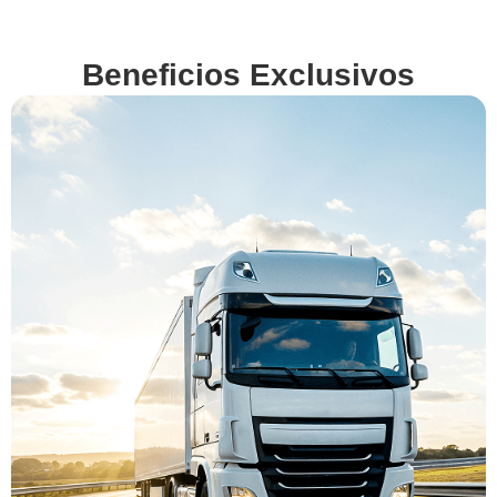
Beneficios Exclusivos
En
VenderMiCamion.com
queremos hacerte la
vida más fácil. Por eso,
además de ofrecerte la
mejor tasación,
gestionamos por ti
todos los detalles y
obligaciones legales
de la venta. Descubre
nuestros beneficios
exclusivos y vende tu
camión con total
confianza.