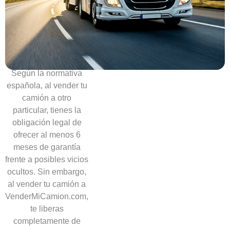
Sin
necesidad
de
ofrecer
garantías
Según la normativa
española, al vender tu
camión a otro
particular, tienes la
obligación legal de
ofrecer al menos 6
meses de garantía
frente a posibles vicios
ocultos. Sin embargo,
al vender tu camión a
VenderMiCamion.com,
te liberas
completamente de