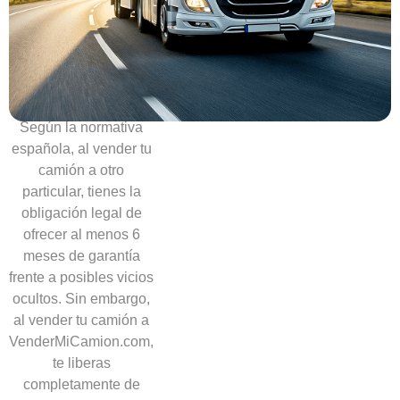
Sin
necesidad
de
ofrecer
garantías
Según la normativa
española, al vender tu
camión a otro
particular, tienes la
obligación legal de
ofrecer al menos 6
meses de garantía
frente a posibles vicios
ocultos. Sin embargo,
al vender tu camión a
VenderMiCamion.com,
te liberas
completamente de