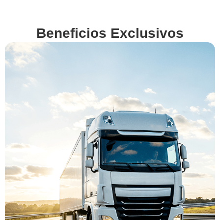
Beneficios Exclusivos
En
VenderMiCamion.com
queremos hacerte la
vida más fácil. Por eso,
además de ofrecerte la
mejor tasación,
gestionamos por ti
todos los detalles y
obligaciones legales
de la venta. Descubre
nuestros beneficios
exclusivos y vende tu
camión con total
confianza.