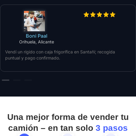
Boni Paal
Orihuela, Alicante
Vendí un rígido con caja frigorífica en Santañí; recogida
puntual y pago confirmado.
Una mejor forma de vender tu
camión – en tan solo
3 pasos