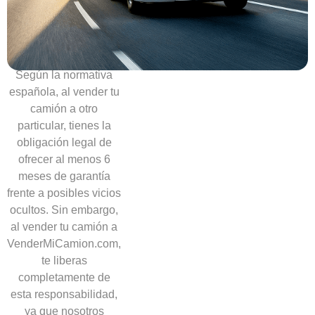
necesidad
de
ofrecer
garantías
Según la normativa
española, al vender tu
camión a otro
particular, tienes la
obligación legal de
ofrecer al menos 6
meses de garantía
frente a posibles vicios
ocultos. Sin embargo,
al vender tu camión a
VenderMiCamion.com,
te liberas
completamente de
esta responsabilidad,
ya que nosotros