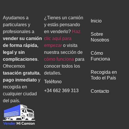
Ayudamos a
¿Tienes un camión
Inicio
particulares y
y estás pensando
profesionales a
en venderlo?
Haz
Sobre
vender su camión
clic aquí para
Nosotros
de forma rápida,
empezar
o visita
legal y sin
nuestra sección de
Cómo
Funciona
complicaciones
.
cómo funciona
para
Ofrecemos
conocer todos los
Recogida en
tasación gratuita
,
detalles.
Todo el País
pago inmediato
y
Teléfono
recogida en
+34 662 369 313
Contacto
cualquier ciudad
del país.