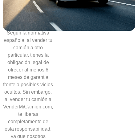
necesidad
de
ofrecer
garantías
Según la normativa
española, al vender tu
camión a otro
particular, tienes la
obligación legal de
ofrecer al menos 6
meses de garantía
frente a posibles vicios
ocultos. Sin embargo,
al vender tu camión a
VenderMiCamion.com,
te liberas
completamente de
esta responsabilidad,
ya que nosotros