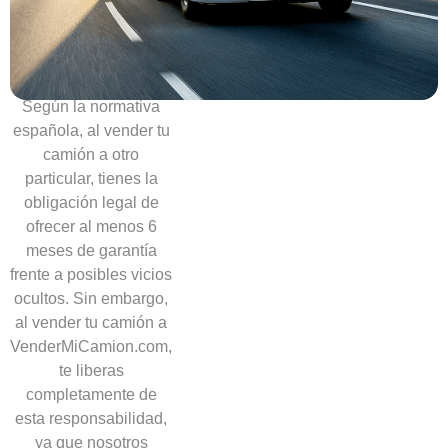
necesidad
de
ofrecer
garantías
Según la normativa
española, al vender tu
camión a otro
particular, tienes la
obligación legal de
ofrecer al menos 6
meses de garantía
frente a posibles vicios
ocultos. Sin embargo,
al vender tu camión a
VenderMiCamion.com,
te liberas
completamente de
esta responsabilidad,
ya que nosotros