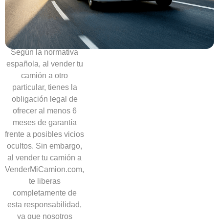
necesidad
de
ofrecer
garantías
Según la normativa
española, al vender tu
camión a otro
particular, tienes la
obligación legal de
ofrecer al menos 6
meses de garantía
frente a posibles vicios
ocultos. Sin embargo,
al vender tu camión a
VenderMiCamion.com,
te liberas
completamente de
esta responsabilidad,
ya que nosotros