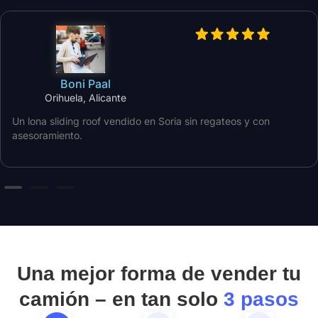
Boni Paal
Orihuela, Alicante
Un lona sliding roof vendido en Soria sin regateos y con
asesoramiento.
Una mejor forma de vender tu
camión – en tan solo
3 pasos