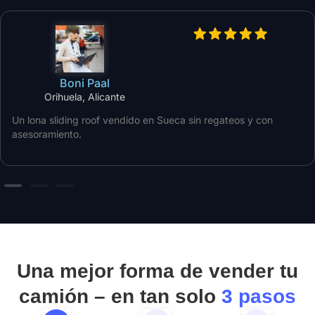
Boni Paal
Orihuela, Alicante
Un lona sliding roof vendido en Sueca sin regateos y con
asesoramiento.
Una mejor forma de vender tu
camión – en tan solo
3 pasos