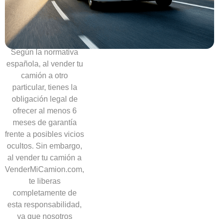
necesidad
de
ofrecer
garantías
Según la normativa
española, al vender tu
camión a otro
particular, tienes la
obligación legal de
ofrecer al menos 6
meses de garantía
frente a posibles vicios
ocultos. Sin embargo,
al vender tu camión a
VenderMiCamion.com,
te liberas
completamente de
esta responsabilidad,
ya que nosotros