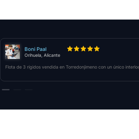
Boni Paal
Orihuela, Alicante
Flota de 3 rígidos vendida en Torredonjimeno con un único interlo