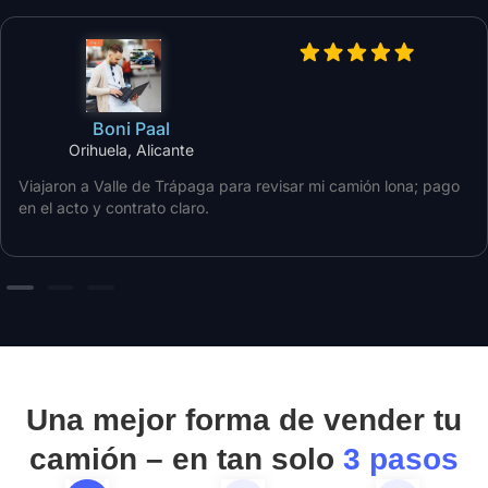
Boni Paal
Orihuela, Alicante
Viajaron a Valle de Trápaga para revisar mi camión lona; pago
en el acto y contrato claro.
Una mejor forma de vender tu
camión – en tan solo
3 pasos