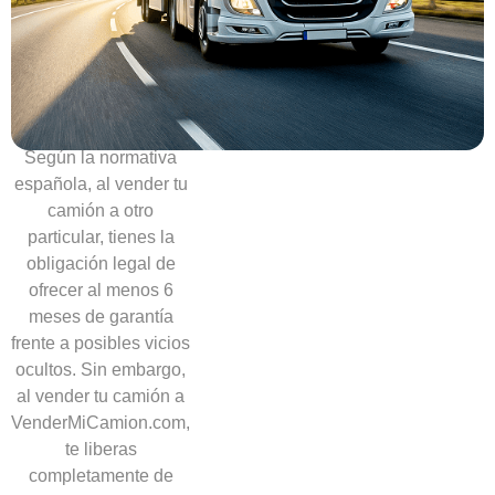
Sin
necesidad
de
ofrecer
garantías
Según la normativa
española, al vender tu
camión a otro
particular, tienes la
obligación legal de
ofrecer al menos 6
meses de garantía
frente a posibles vicios
ocultos. Sin embargo,
al vender tu camión a
VenderMiCamion.com,
te liberas
completamente de