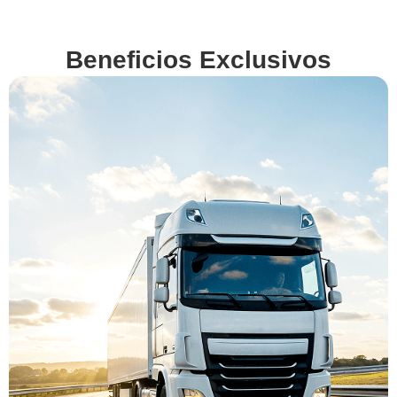
Beneficios Exclusivos
En
VenderMiCamion.com
queremos hacerte la
vida más fácil. Por eso,
además de ofrecerte la
mejor tasación,
gestionamos por ti
todos los detalles y
obligaciones legales
de la venta. Descubre
nuestros beneficios
exclusivos y vende tu
camión con total
confianza.