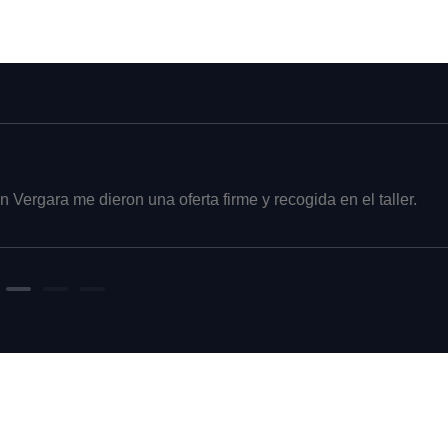
Boni Paal
Orihuela, Alicante
Un lona sliding roof vendido en Vergara sin regateos y con aseso