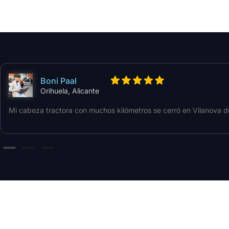
Boni Paal
Orihuela, Alicante
Mi cabeza tractora con muchos kilómetros se cerró en Vilanova d