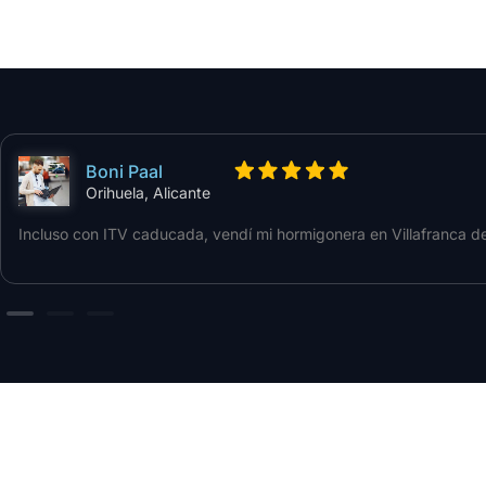
Boni Paal
Orihuela, Alicante
Incluso con ITV caducada, vendí mi hormigonera en Villafranca de