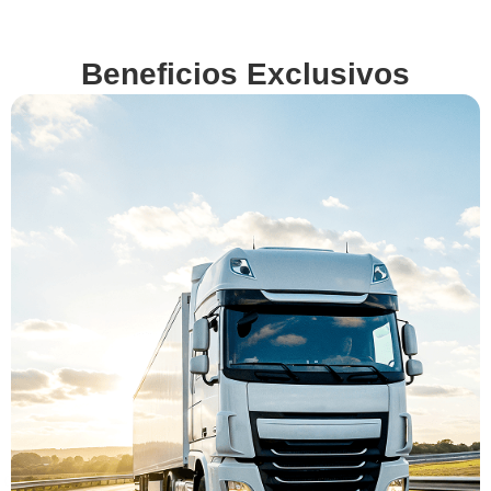
Beneficios Exclusivos
En
VenderMiCamion.com
queremos hacerte la
vida más fácil. Por eso,
además de ofrecerte la
mejor tasación,
gestionamos por ti
todos los detalles y
obligaciones legales
de la venta. Descubre
nuestros beneficios
exclusivos y vende tu
camión con total
confianza.