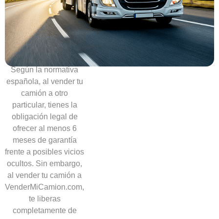
Sin
necesidad
de
ofrecer
garantías
Según la normativa
española, al vender tu
camión a otro
particular, tienes la
obligación legal de
ofrecer al menos 6
meses de garantía
frente a posibles vicios
ocultos. Sin embargo,
al vender tu camión a
VenderMiCamion.com,
te liberas
completamente de