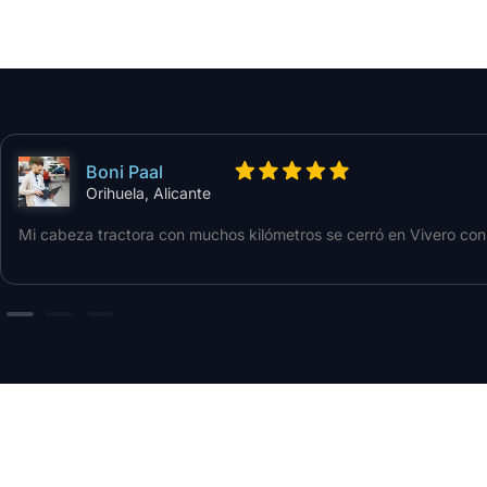
Boni Paal
Orihuela, Alicante
Mi cabeza tractora con muchos kilómetros se cerró en Vivero con